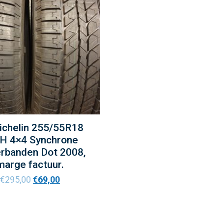
ichelin 255/55R18
H 4×4 Synchrone
rbanden Dot 2008,
marge factuur.
€
295,00
€
69,00