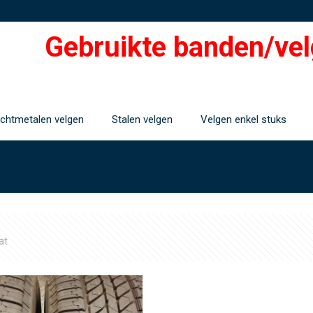
Gebruikte banden/vel
ichtmetalen velgen
Stalen velgen
Velgen enkel stuks
at