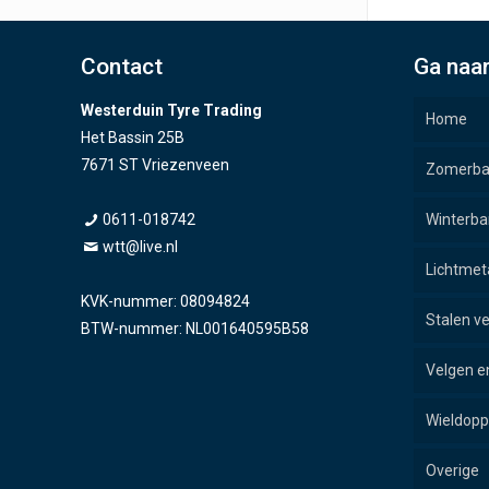
Contact
Ga naa
Westerduin Tyre Trading
Home
Het Bassin 25B
7671 ST Vriezenveen
Zomerb
0611-018742
Winterb
wtt@live.nl
Lichtmet
KVK-nummer: 08094824
Stalen v
BTW-nummer: NL001640595B58
Velgen e
Wieldop
Overige