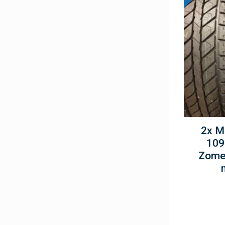
2x M
109
Zome