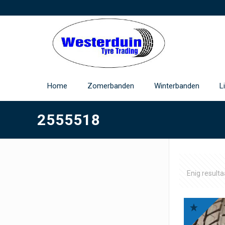
Home
Zomerbanden
Winterbanden
L
2555518
Enig resulta