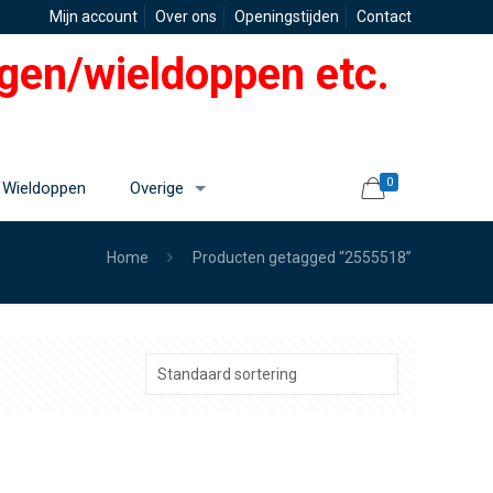
Mijn account
Over ons
Openingstijden
Contact
gen/wieldoppen etc.
0
Wieldoppen
Overige
Home
Producten getagged “2555518”