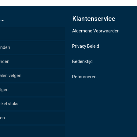
r…
Klantenservice
Algemene Voorwaarden
Privacy Beleid
anden
anden
Bedenktijd
alen velgen
Retourneren
elgen
nkel stuks
pen