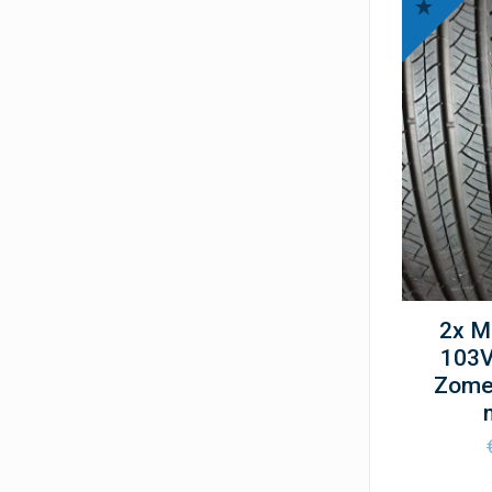
2x M
103V
Zome