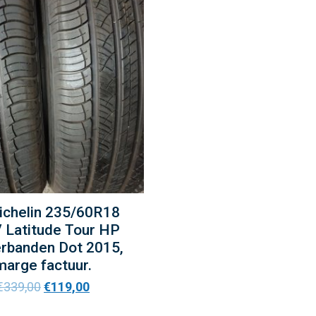
ichelin 235/60R18
 Latitude Tour HP
rbanden Dot 2015,
marge factuur.
€
339,00
€
119,00