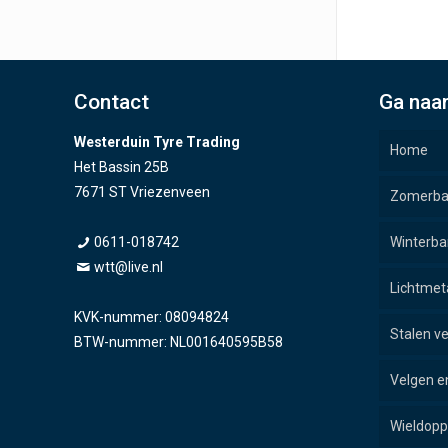
Contact
Ga naa
Westerduin Tyre Trading
Home
Het Bassin 25B
7671 ST Vriezenveen
Zomerb
0611-018742
Winterb
wtt@live.nl
Lichtmet
KVK-nummer: 08094824
Stalen v
BTW-nummer: NL001640595B58
Velgen e
Wieldop