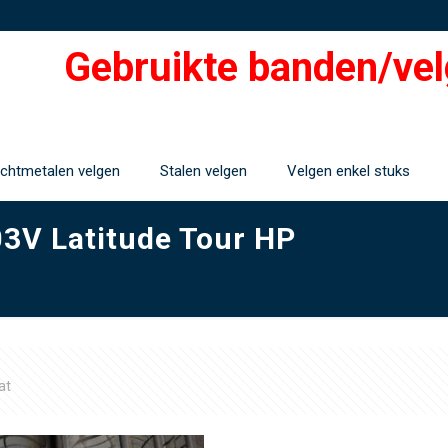
Gebruikte banden/vel
ichtmetalen velgen
Stalen velgen
Velgen enkel stuks
03V Latitude Tour HP
at