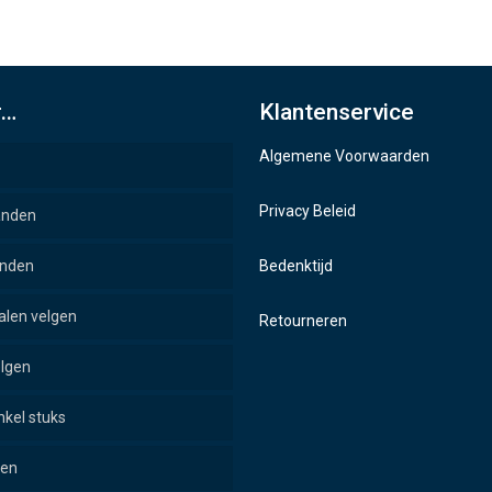
r…
Klantenservice
Algemene Voorwaarden
Privacy Beleid
anden
anden
Bedenktijd
alen velgen
Retourneren
elgen
nkel stuks
pen