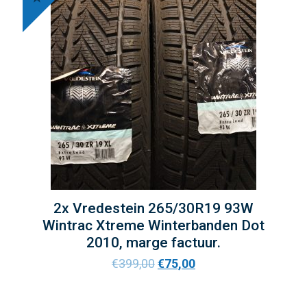
2x Vredestein 265/30R19 93W
Wintrac Xtreme Winterbanden Dot
2010, marge factuur.
€
399,00
€
75,00