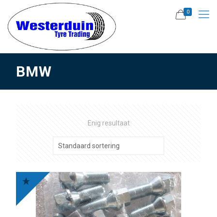
0
BMW
Enig resultaat