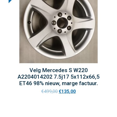
Velg Mercedes S W220
A2204014202 7.5j17 5x112x66,5
ET46 98% nieuw, marge factuur.
€
499,00
€
135,00