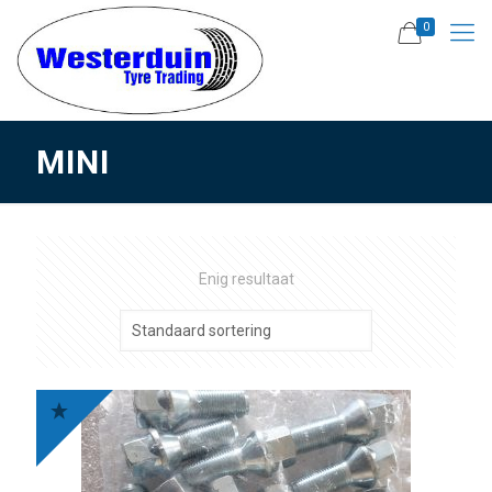
0
MINI
Enig resultaat