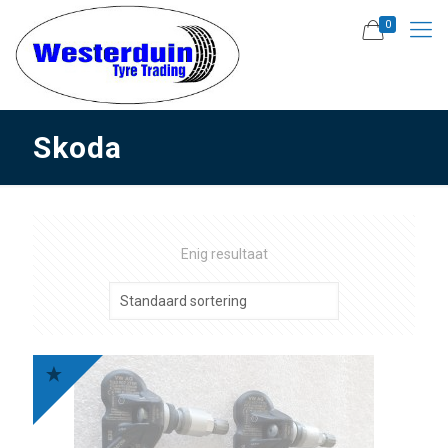
0
Skoda
Enig resultaat