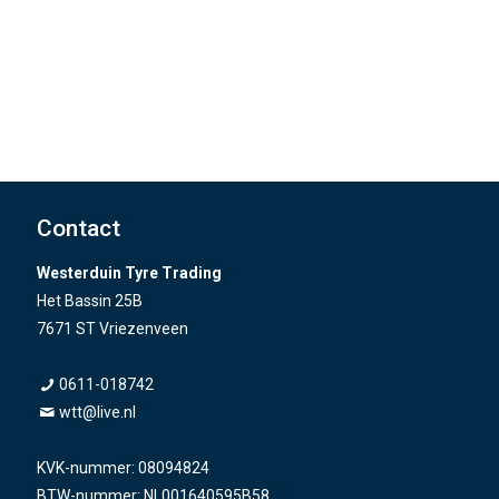
Contact
Westerduin Tyre Trading
Het Bassin 25B
7671 ST Vriezenveen
0611-018742
wtt@live.nl
KVK-nummer: 08094824
BTW-nummer: NL001640595B58