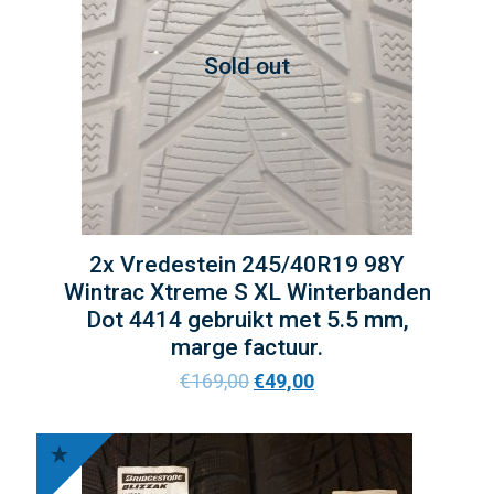
Sold out
2x Vredestein 245/40R19 98Y
Wintrac Xtreme S XL Winterbanden
Dot 4414 gebruikt met 5.5 mm,
marge factuur.
€
169,00
€
49,00