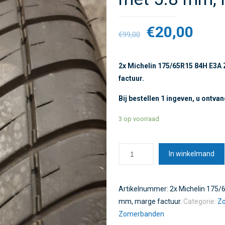
€
20,00
€
99,00
2x Michelin 175/65R15 84H E3A
factuur.
Bij bestellen 1 ingeven, u ontva
3 op voorraad
In winkelmand
Artikelnummer:
2x Michelin 175
mm, marge factuur.
Categorie:
Z
Zomerbanden