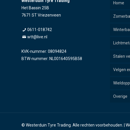
Westerduin Tyre Trading
Home
Het Bassin 25B
7671 ST Vriezenveen
Zomerb
0611-018742
Winterb
wtt@live.nl
Lichtmet
KVK-nummer: 08094824
Stalen v
BTW-nummer: NL001640595B58
Velgen e
Wieldop
Overige
Wielb
Naaf
© Westerduin Tyre Trading. Alle rechten voorbehouden. |
We