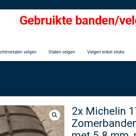
Gebruikte banden/vel
ichtmetalen velgen
Stalen velgen
Velgen enkel stuks
2x Michelin 
Zomerbanden 
met 5.8 mm, 