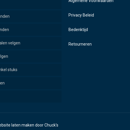
Algemene Voorwaarden
Privacy Beleid
anden
anden
Bedenktijd
alen velgen
Retourneren
elgen
nkel stuks
pen
outen
doppen
bsite laten maken
door Chuck's