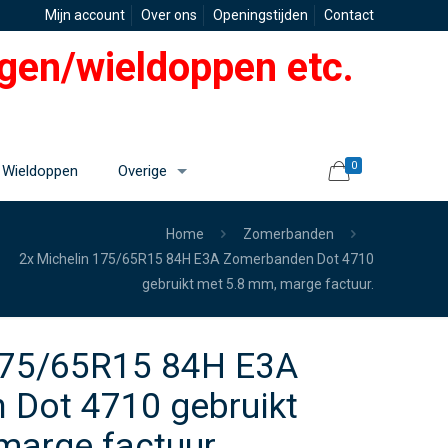
Mijn account
Over ons
Openingstijden
Contact
gen/wieldoppen etc.
0
Wieldoppen
Overige
Home
Zomerbanden
2x Michelin 175/65R15 84H E3A Zomerbanden Dot 4710
gebruikt met 5.8 mm, marge factuur.
175/65R15 84H E3A
Dot 4710 gebruikt
marge factuur.