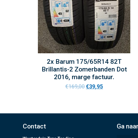
2x Barum 175/65R14 82T
Brillantis-2 Zomerbanden Dot
2016, marge factuur.
€
169,00
€
39,95
Contact
Ga naa