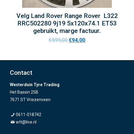
Velg Land Rover Range Rover L322
RRC502280 9j19 5x120x74.1 ET53
gebruikt, marge factuur.
€
599,00
€
94,00
Contact
Westerduin Tyre Trading
Het Bassin 25B
7671 ST Vriezenveen
0611-018742
wtt@live.nl