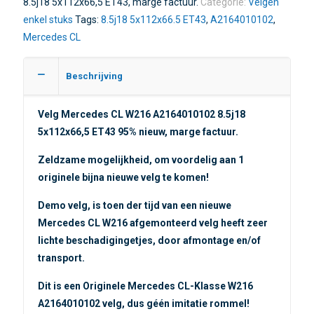
8.5j18 5x112x66,5 ET43, marge factuur.
Categorie:
Velgen
enkel stuks
Tags:
8.5j18 5x112x66.5 ET43
,
A2164010102
,
Mercedes CL
Beschrijving
Velg Mercedes CL W216 A2164010102 8.5j18
5x112x66,5 ET43 95% nieuw, marge factuur.
Zeldzame mogelijkheid, om voordelig aan 1
originele bijna nieuwe velg te komen!
Demo velg, is toen der tijd van een nieuwe
Mercedes CL W216 afgemonteerd velg heeft zeer
lichte beschadigingetjes, door afmontage en/of
transport.
Dit is een Originele Mercedes CL-Klasse W216
A2164010102 velg, dus géén imitatie rommel!