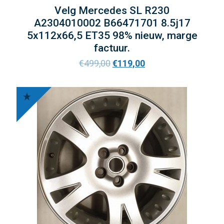
Velg Mercedes SL R230
A2304010002 B66471701 8.5j17
5x112x66,5 ET35 98% nieuw, marge
factuur.
€
499,00
€
119,00