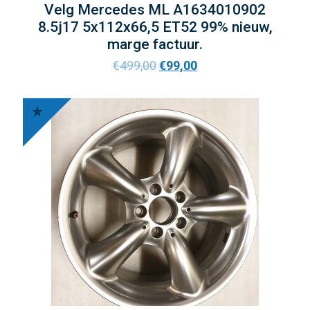
Velg Mercedes ML A1634010902
8.5j17 5x112x66,5 ET52 99% nieuw,
marge factuur.
€
499,00
€
99,00