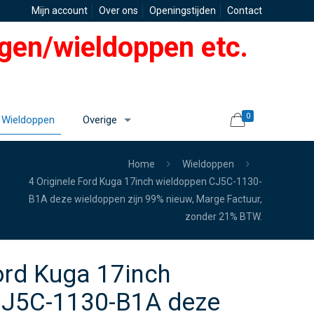
Mijn account
Over ons
Openingstijden
Contact
gen/wieldoppen etc.
0
Wieldoppen
Overige
Home
Wieldoppen
4 Originele Ford Kuga 17inch wieldoppen CJ5C-1130-
B1A deze wieldoppen zijn 99% nieuw, Marge Factuur,
zonder 21% BTW.
ord Kuga 17inch
CJ5C-1130-B1A deze