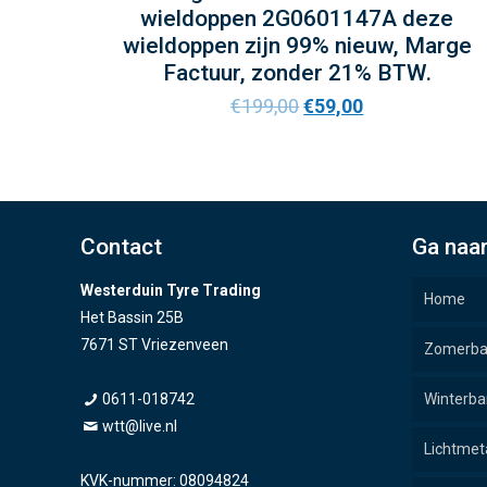
wieldoppen 2G0601147A deze
wieldoppen zijn 99% nieuw, Marge
Factuur, zonder 21% BTW.
€
199,00
€
59,00
Contact
Ga naa
Westerduin Tyre Trading
Home
Het Bassin 25B
7671 ST Vriezenveen
Zomerb
0611-018742
Winterb
wtt@live.nl
Lichtmet
KVK-nummer: 08094824