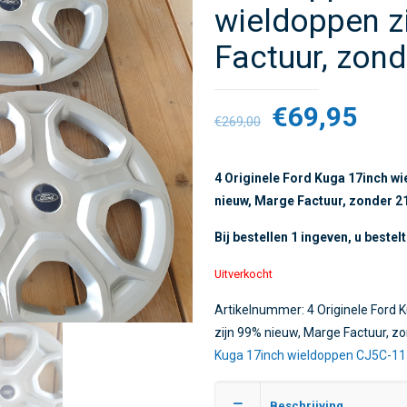
wieldoppen z
Factuur, zon
€
69,95
€
269,00
4 Originele Ford Kuga 17inch w
nieuw, Marge Factuur, zonder 
Bij bestellen 1 ingeven, u bestel
Uitverkocht
Artikelnummer:
4 Originele Ford
zijn 99% nieuw, Marge Factuur, 
Kuga 17inch wieldoppen CJ5C-1
Beschrijving