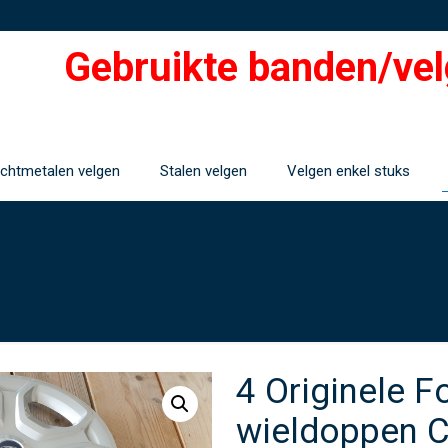
Gebruikte banden/vel
ichtmetalen velgen
Stalen velgen
Velgen enkel stuks
4 Originele F
wieldoppen 